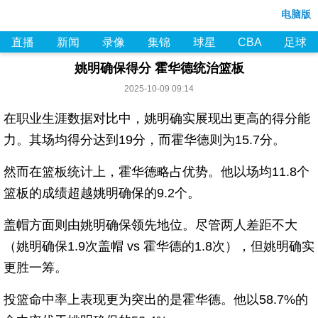
电脑版
直播
新闻
录像
集锦
球星
CBA
足球
姚明确保得分 霍华德统治篮板
2025-10-09 09:14
在职业生涯数据对比中，姚明确实展现出更高的得分能
力。其场均得分达到19分，而霍华德则为15.7分。
然而在篮板统计上，霍华德略占优势。他以场均11.8个
篮板的成绩超越姚明确保的9.2个。
盖帽方面则由姚明确保领先地位。尽管两人差距不大
（姚明确保1.9次盖帽 vs 霍华德的1.8次），但姚明确实
更胜一筹。
投篮命中率上表现更为突出的是霍华德。他以58.7%的