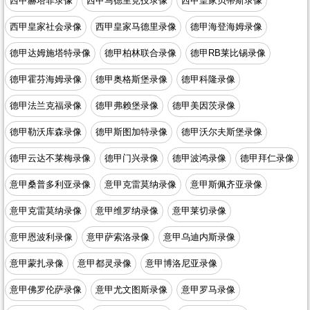
西甲赫塔菲录像
西甲马德里竞技录像
西甲皇家贝蒂斯录像
西甲皇家社会录像
西甲皇家马德里录像
德甲海登海姆录像
德甲达姆施塔特录像
德甲柏林联合录像
德甲RB莱比锡录像
德甲霍芬海姆录像
德甲奥格斯堡录像
德甲科隆录像
德甲法兰克福录像
德甲弗赖堡录像
德甲美因茨录像
德甲勒沃库森录像
德甲斯图加特录像
德甲沃尔夫斯堡录像
德甲云达不莱梅录像
德甲门兴录像
德甲波鸿录像
德甲拜仁录像
意甲桑普多利亚录像
意甲克雷莫纳录像
意甲斯佩齐亚录像
意甲克雷莫纳录像
意甲维罗纳录像
意甲莱切录像
意甲恩波利录像
意甲萨索洛录像
意甲乌迪内斯录像
意甲蒙扎录像
意甲都灵录像
意甲博洛尼亚录像
意甲佛罗伦萨录像
意甲尤文图斯录像
意甲罗马录像