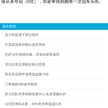
保从未夺冠（0次），而霍華得则拥有一次冠军头衔。
相关新闻
意大利必须干穿以色列
印尼或顶替伊朗出战世界杯
巴萨20年黑哨内幕：买来的荣誉值吗
哥伦比亚足球的狂热与悲情
阿圭罗亚西甲首秀迎战莱万特
门将拖延8秒改判角球
意大利队世界杯附加赛28人名单震撼出炉
U23亚洲杯决赛：30%支持率迎战日本