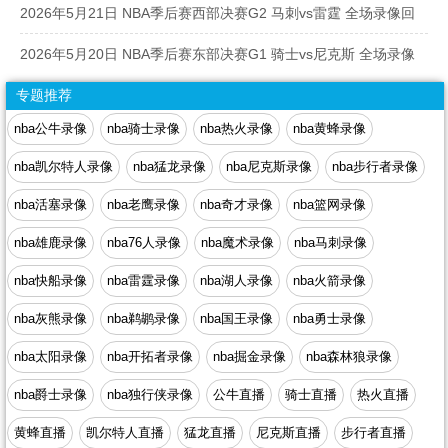
回放
2026年5月21日 NBA季后赛西部决赛G2 马刺vs雷霆 全场录像回
放
2026年5月20日 NBA季后赛东部决赛G1 骑士vs尼克斯 全场录像
回放
专题推荐
nba公牛录像
nba骑士录像
nba热火录像
nba黄蜂录像
nba凯尔特人录像
nba猛龙录像
nba尼克斯录像
nba步行者录像
nba活塞录像
nba老鹰录像
nba奇才录像
nba篮网录像
nba雄鹿录像
nba76人录像
nba魔术录像
nba马刺录像
nba快船录像
nba雷霆录像
nba湖人录像
nba火箭录像
nba灰熊录像
nba鹈鹕录像
nba国王录像
nba勇士录像
nba太阳录像
nba开拓者录像
nba掘金录像
nba森林狼录像
nba爵士录像
nba独行侠录像
公牛直播
骑士直播
热火直播
黄蜂直播
凯尔特人直播
猛龙直播
尼克斯直播
步行者直播