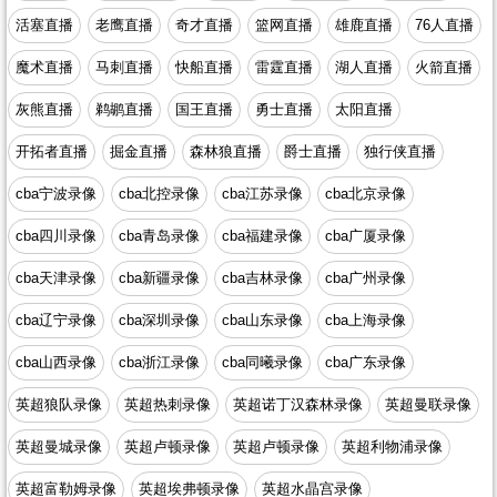
活塞直播
老鹰直播
奇才直播
篮网直播
雄鹿直播
76人直播
魔术直播
马刺直播
快船直播
雷霆直播
湖人直播
火箭直播
灰熊直播
鹈鹕直播
国王直播
勇士直播
太阳直播
开拓者直播
掘金直播
森林狼直播
爵士直播
独行侠直播
cba宁波录像
cba北控录像
cba江苏录像
cba北京录像
cba四川录像
cba青岛录像
cba福建录像
cba广厦录像
cba天津录像
cba新疆录像
cba吉林录像
cba广州录像
cba辽宁录像
cba深圳录像
cba山东录像
cba上海录像
cba山西录像
cba浙江录像
cba同曦录像
cba广东录像
英超狼队录像
英超热刺录像
英超诺丁汉森林录像
英超曼联录像
英超曼城录像
英超卢顿录像
英超卢顿录像
英超利物浦录像
英超富勒姆录像
英超埃弗顿录像
英超水晶宫录像