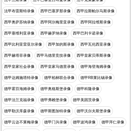
法甲布雷斯特录像
西甲巴塞罗那录像
西甲拉斯帕尔马斯录像
西甲奥萨苏纳录像
西甲阿尔梅里亚录像
西甲阿拉维斯录像
西甲塞维利亚录像
西甲赫罗纳录像
西甲巴列卡诺录像
西甲比利亚雷亚尔录像
西甲加的斯录像
西甲瓦伦西亚录像
西甲赫塔菲录像
西甲马德里竞技录像
西甲皇家贝蒂斯录像
西甲皇家社会录像
西甲皇家马德里录像
德甲海登海姆录像
德甲达姆施塔特录像
德甲柏林联合录像
德甲RB莱比锡录像
德甲霍芬海姆录像
德甲奥格斯堡录像
德甲科隆录像
德甲法兰克福录像
德甲弗赖堡录像
德甲美因茨录像
德甲勒沃库森录像
德甲斯图加特录像
德甲沃尔夫斯堡录像
德甲云达不莱梅录像
德甲门兴录像
德甲波鸿录像
德甲拜仁录像