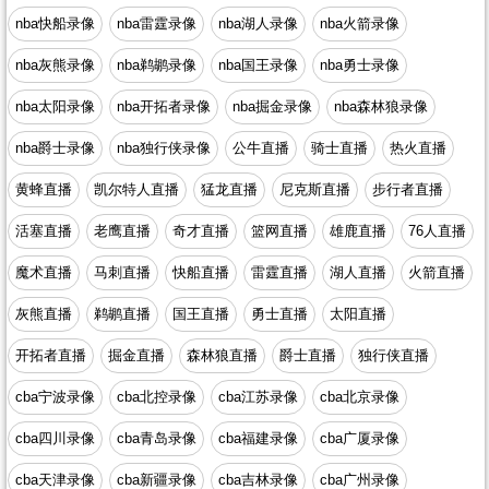
nba快船录像
nba雷霆录像
nba湖人录像
nba火箭录像
nba灰熊录像
nba鹈鹕录像
nba国王录像
nba勇士录像
nba太阳录像
nba开拓者录像
nba掘金录像
nba森林狼录像
nba爵士录像
nba独行侠录像
公牛直播
骑士直播
热火直播
黄蜂直播
凯尔特人直播
猛龙直播
尼克斯直播
步行者直播
活塞直播
老鹰直播
奇才直播
篮网直播
雄鹿直播
76人直播
魔术直播
马刺直播
快船直播
雷霆直播
湖人直播
火箭直播
灰熊直播
鹈鹕直播
国王直播
勇士直播
太阳直播
开拓者直播
掘金直播
森林狼直播
爵士直播
独行侠直播
cba宁波录像
cba北控录像
cba江苏录像
cba北京录像
cba四川录像
cba青岛录像
cba福建录像
cba广厦录像
cba天津录像
cba新疆录像
cba吉林录像
cba广州录像