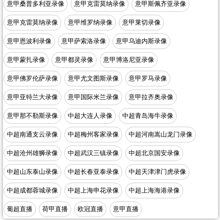
意甲桑普多利亚录像
意甲克雷莫纳录像
意甲斯佩齐亚录像
意甲克雷莫纳录像
意甲维罗纳录像
意甲莱切录像
意甲恩波利录像
意甲萨索洛录像
意甲乌迪内斯录像
意甲蒙扎录像
意甲都灵录像
意甲博洛尼亚录像
意甲佛罗伦萨录像
意甲尤文图斯录像
意甲罗马录像
意甲亚特兰大录像
意甲国际米兰录像
意甲拉齐奥录像
意甲那不勒斯录像
中超大连人录像
中超青岛海牛录像
中超南通支云录像
中超梅州客家录像
中超河南嵩山龙门录像
中超沧州雄狮录像
中超武汉三镇录像
中超北京国安录像
中超山东泰山录像
中超长春亚泰录像
中超天津津门虎录像
中超成都蓉城录像
中超上海申花录像
中超上海海港录像
葡超直播
荷甲直播
欧冠直播
意甲直播