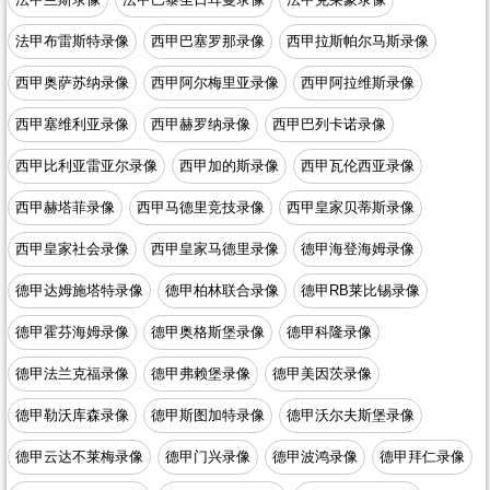
法甲布雷斯特录像
西甲巴塞罗那录像
西甲拉斯帕尔马斯录像
西甲奥萨苏纳录像
西甲阿尔梅里亚录像
西甲阿拉维斯录像
西甲塞维利亚录像
西甲赫罗纳录像
西甲巴列卡诺录像
西甲比利亚雷亚尔录像
西甲加的斯录像
西甲瓦伦西亚录像
西甲赫塔菲录像
西甲马德里竞技录像
西甲皇家贝蒂斯录像
西甲皇家社会录像
西甲皇家马德里录像
德甲海登海姆录像
德甲达姆施塔特录像
德甲柏林联合录像
德甲RB莱比锡录像
德甲霍芬海姆录像
德甲奥格斯堡录像
德甲科隆录像
德甲法兰克福录像
德甲弗赖堡录像
德甲美因茨录像
德甲勒沃库森录像
德甲斯图加特录像
德甲沃尔夫斯堡录像
德甲云达不莱梅录像
德甲门兴录像
德甲波鸿录像
德甲拜仁录像