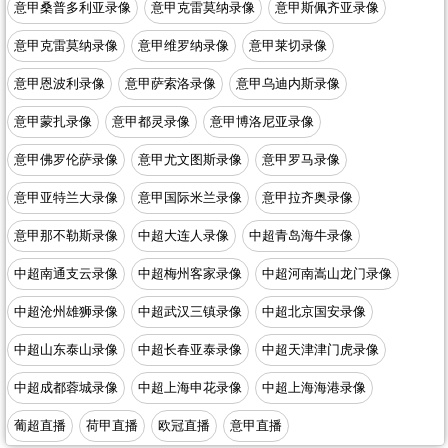
意甲桑普多利亚录像
意甲克雷莫纳录像
意甲斯佩齐亚录像
意甲克雷莫纳录像
意甲维罗纳录像
意甲莱切录像
意甲恩波利录像
意甲萨索洛录像
意甲乌迪内斯录像
意甲蒙扎录像
意甲都灵录像
意甲博洛尼亚录像
意甲佛罗伦萨录像
意甲尤文图斯录像
意甲罗马录像
意甲亚特兰大录像
意甲国际米兰录像
意甲拉齐奥录像
意甲那不勒斯录像
中超大连人录像
中超青岛海牛录像
中超南通支云录像
中超梅州客家录像
中超河南嵩山龙门录像
中超沧州雄狮录像
中超武汉三镇录像
中超北京国安录像
中超山东泰山录像
中超长春亚泰录像
中超天津津门虎录像
中超成都蓉城录像
中超上海申花录像
中超上海海港录像
葡超直播
荷甲直播
欧冠直播
意甲直播