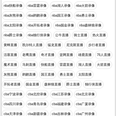
nba快船录像
nba雷霆录像
nba湖人录像
nba火箭录像
nba灰熊录像
nba鹈鹕录像
nba国王录像
nba勇士录像
nba太阳录像
nba开拓者录像
nba掘金录像
nba森林狼录像
nba爵士录像
nba独行侠录像
公牛直播
骑士直播
热火直播
黄蜂直播
凯尔特人直播
猛龙直播
尼克斯直播
步行者直播
活塞直播
老鹰直播
奇才直播
篮网直播
雄鹿直播
76人直播
魔术直播
马刺直播
快船直播
雷霆直播
湖人直播
火箭直播
灰熊直播
鹈鹕直播
国王直播
勇士直播
太阳直播
开拓者直播
掘金直播
森林狼直播
爵士直播
独行侠直播
cba宁波录像
cba北控录像
cba江苏录像
cba北京录像
cba四川录像
cba青岛录像
cba福建录像
cba广厦录像
cba天津录像
cba新疆录像
cba吉林录像
cba广州录像