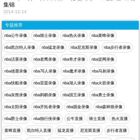
集锦
2014-12-14
专题推荐
nba公牛录像
nba骑士录像
nba热火录像
nba黄蜂录像
nba凯尔特人录像
nba猛龙录像
nba尼克斯录像
nba步行者录像
nba活塞录像
nba老鹰录像
nba奇才录像
nba篮网录像
nba雄鹿录像
nba76人录像
nba魔术录像
nba马刺录像
nba快船录像
nba雷霆录像
nba湖人录像
nba火箭录像
nba灰熊录像
nba鹈鹕录像
nba国王录像
nba勇士录像
nba太阳录像
nba开拓者录像
nba掘金录像
nba森林狼录像
nba爵士录像
nba独行侠录像
公牛直播
骑士直播
热火直播
黄蜂直播
凯尔特人直播
猛龙直播
尼克斯直播
步行者直播