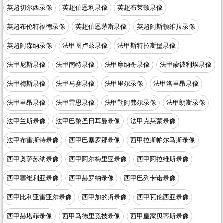
英超切尔西录像
英超伯恩利录像
英超布莱顿录像
英超布伦特福德录像
英超伯恩茅斯录像
英超阿斯顿维拉录像
英超阿森纳录像
法甲图卢兹录像
法甲斯特拉斯堡录像
法甲尼斯录像
法甲南特录像
法甲摩纳哥录像
法甲蒙彼利埃录像
法甲梅斯录像
法甲马赛录像
法甲里尔录像
法甲洛里昂录像
法甲里昂录像
法甲雷恩录像
法甲勒阿弗尔录像
法甲朗斯录像
法甲兰斯录像
法甲巴黎圣日耳曼录像
法甲克莱蒙录像
法甲布雷斯特录像
西甲巴塞罗那录像
西甲拉斯帕尔马斯录像
西甲奥萨苏纳录像
西甲阿尔梅里亚录像
西甲阿拉维斯录像
西甲塞维利亚录像
西甲赫罗纳录像
西甲巴列卡诺录像
西甲比利亚雷亚尔录像
西甲加的斯录像
西甲瓦伦西亚录像
西甲赫塔菲录像
西甲马德里竞技录像
西甲皇家贝蒂斯录像