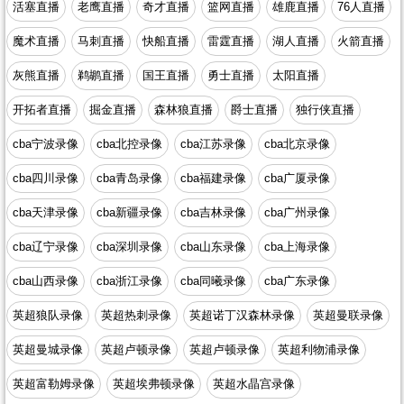
活塞直播
老鹰直播
奇才直播
篮网直播
雄鹿直播
76人直播
魔术直播
马刺直播
快船直播
雷霆直播
湖人直播
火箭直播
灰熊直播
鹈鹕直播
国王直播
勇士直播
太阳直播
开拓者直播
掘金直播
森林狼直播
爵士直播
独行侠直播
cba宁波录像
cba北控录像
cba江苏录像
cba北京录像
cba四川录像
cba青岛录像
cba福建录像
cba广厦录像
cba天津录像
cba新疆录像
cba吉林录像
cba广州录像
cba辽宁录像
cba深圳录像
cba山东录像
cba上海录像
cba山西录像
cba浙江录像
cba同曦录像
cba广东录像
英超狼队录像
英超热刺录像
英超诺丁汉森林录像
英超曼联录像
英超曼城录像
英超卢顿录像
英超卢顿录像
英超利物浦录像
英超富勒姆录像
英超埃弗顿录像
英超水晶宫录像