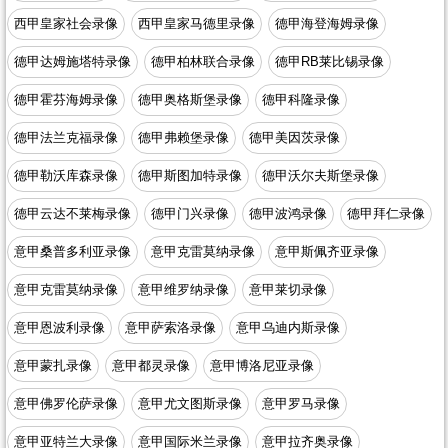
西甲皇家社会录像
西甲皇家马德里录像
德甲海登海姆录像
德甲达姆施塔特录像
德甲柏林联合录像
德甲RB莱比锡录像
德甲霍芬海姆录像
德甲奥格斯堡录像
德甲科隆录像
德甲法兰克福录像
德甲弗赖堡录像
德甲美因茨录像
德甲勒沃库森录像
德甲斯图加特录像
德甲沃尔夫斯堡录像
德甲云达不莱梅录像
德甲门兴录像
德甲波鸿录像
德甲拜仁录像
意甲桑普多利亚录像
意甲克雷莫纳录像
意甲斯佩齐亚录像
意甲克雷莫纳录像
意甲维罗纳录像
意甲莱切录像
意甲恩波利录像
意甲萨索洛录像
意甲乌迪内斯录像
意甲蒙扎录像
意甲都灵录像
意甲博洛尼亚录像
意甲佛罗伦萨录像
意甲尤文图斯录像
意甲罗马录像
意甲亚特兰大录像
意甲国际米兰录像
意甲拉齐奥录像